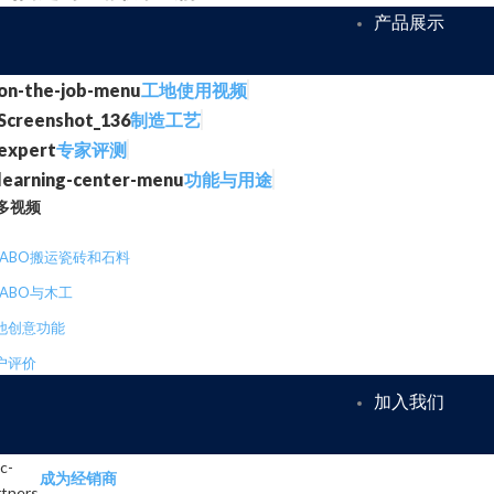
产品展示
工地使用视频
制造工艺
专家评测
功能与用途
多视频
RABO搬运瓷砖和石料
RABO与木工
他创意功能
户评价
加入我们
成为经销商