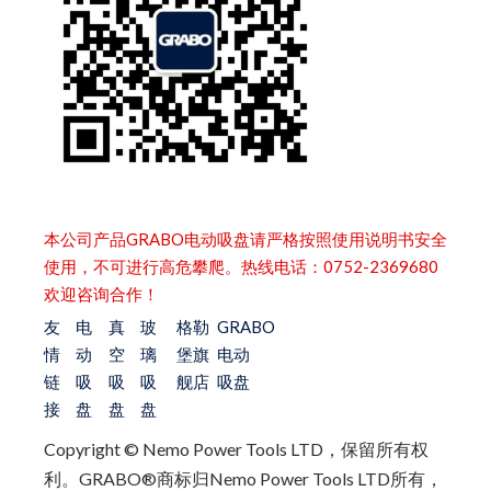
本公司产品GRABO电动吸盘请严格按照使用说明书安全
使用，不可进行高危攀爬。热线电话：0752-2369680
欢迎咨询合作！
友
电
真
玻
格勒
GRABO
情
动
空
璃
堡旗
电动
链
吸
吸
吸
舰店
吸盘
接
盘
盘
盘
Copyright © Nemo Power Tools LTD，保留所有权
利。
GRABO®商标归Nemo Power Tools LTD所有，