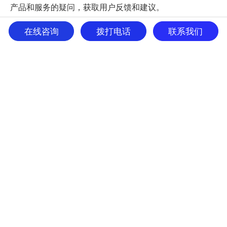
产品和服务的疑问，获取用户反馈和建议。
在线咨询
拨打电话
联系我们
销售副经理
本岗位十分重要，需负责贯彻新业务理念，构思制定营销
计划，执行销售策略，改善公司业务工作。为 GRABO 全
球推广制定新的项目计划和工作方向。
中国 - 深圳
中文 <> 英文 双向翻译
为了成功将 GRABO 产品与服务引入中国市场，我们欢迎
中英文流利的翻译人才加入我司团队。
人事主管