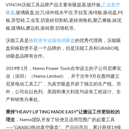
VINON沃能工具品牌产品主要有吸提器,玻纤板,
工业真空
吸盘
,玻璃吸盘,拉刀,绿外线水平仪,手拉泵,海绵板,振动盘,PE
板,异型砖,工业泵,切瓷砖切割机,瓷砖倒角机,聚乙烯板,抹泥
板,玻璃钻,磨边机,瓷砖胶,切墙机等。
沃能工具是
格勒堡专业版电动吸盘
的优秀代理商，沃能吸
盘和格勒堡不是一个品牌的，但是沃能工具和GRABO电
动吸盘品牌有合作。
2019年1月，Nemo Power Tools在华设立的子公司尼摩实
业（深圳）（Nemo Limited），并于次年9月在惠州建立
尼莫电动工具工厂，为真空吸盘开辟了独立的生产线。另
外，公司在以色列、美国和澳大利亚均设有工程设计、生
产和销售办事处。
秉持“HEAVY LIFTING MADE EASY”让搬运工作更轻松的
理念
，Nemo团队开发了轻便且适用范围广的起重工具
——“GRABO电动真空吸盘”。产品问市后，累计获得19项