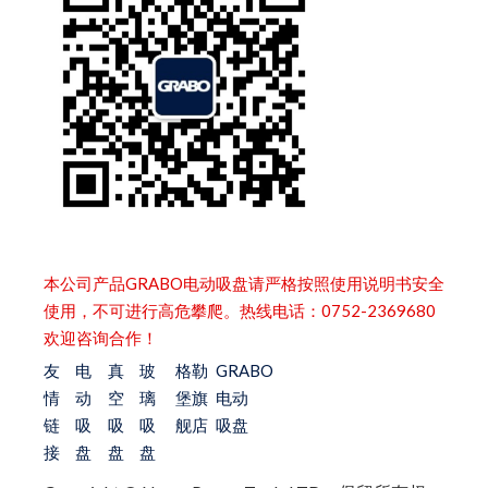
本公司产品GRABO电动吸盘请严格按照使用说明书安全
使用，不可进行高危攀爬。热线电话：0752-2369680
欢迎咨询合作！
友
电
真
玻
格勒
GRABO
情
动
空
璃
堡旗
电动
链
吸
吸
吸
舰店
吸盘
接
盘
盘
盘