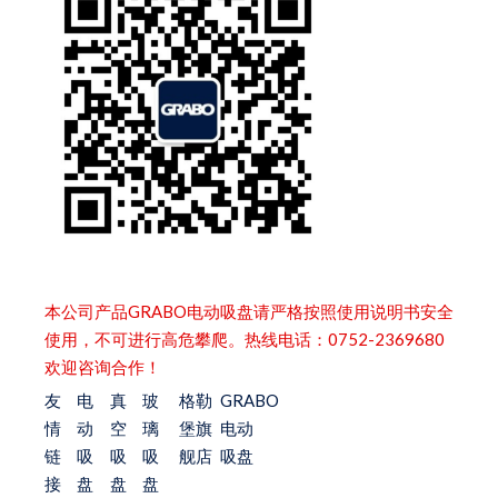
本公司产品GRABO电动吸盘请严格按照使用说明书安全
使用，不可进行高危攀爬。热线电话：0752-2369680
欢迎咨询合作！
友
电
真
玻
格勒
GRABO
情
动
空
璃
堡旗
电动
链
吸
吸
吸
舰店
吸盘
接
盘
盘
盘