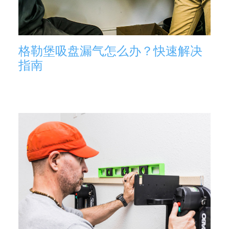
格勒堡吸盘漏气怎么办？快速解决
指南