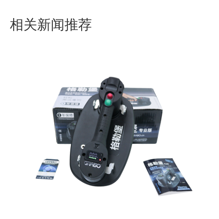
相关新闻推荐