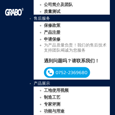
公司简介及团队
质量测试
售后服务
保修政策
产品注册
申请保修
为产品质量负责！我们的售后技术
支持团队竭诚为您服务
遇到问题吗？请联系我们！
产品展示
工地使用视频
制造工艺
专家评测
功能与用途