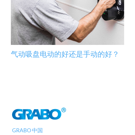
气动吸盘电动的好还是手动的好？
GRABO 中国