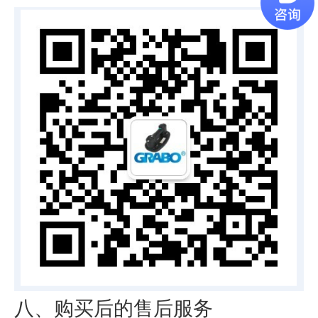
八、购买后的售后服务