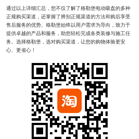
通过以上详细汇总，您不仅了解了格勒堡电动吸盘的多种
正规购买渠道，还掌握了辨别正规渠道的方法和购后享受
售后服务的优势。格勒堡始终以用户需求为导向，致力于
提供卓越的产品和服务，助您轻松完成各类装修与施工任
务。选择格勒堡，选对购买渠道，让您的购物体验更安
心、更省心！