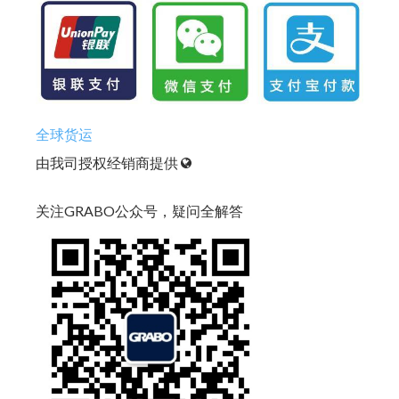
全球货运
由我司授权经销商提供
关注GRABO公众号，疑问全解答