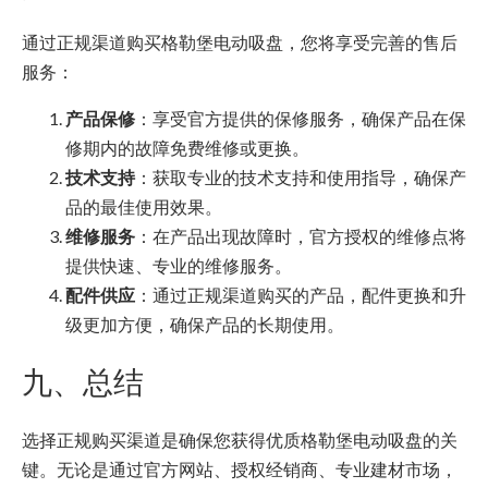
通过正规渠道购买格勒堡电动吸盘，您将享受完善的售后
服务：
产品保修
：享受官方提供的保修服务，确保产品在保
修期内的故障免费维修或更换。
技术支持
：获取专业的技术支持和使用指导，确保产
品的最佳使用效果。
维修服务
：在产品出现故障时，官方授权的维修点将
提供快速、专业的维修服务。
配件供应
：通过正规渠道购买的产品，配件更换和升
级更加方便，确保产品的长期使用。
九、总结
选择正规购买渠道是确保您获得优质格勒堡电动吸盘的关
键。无论是通过官方网站、授权经销商、专业建材市场，