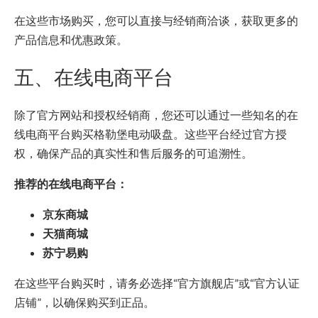
在这些市场购买，您可以直接与经销商洽谈，获取更多的
产品信息和优惠政策。
五、在线电商平台
除了官方网站和授权经销商，您还可以通过一些知名的在
线电商平台购买格勒堡电动吸盘。这些平台经过官方授
权，确保产品的真实性和售后服务的可追溯性。
推荐的在线电商平台：
京东商城
天猫商城
苏宁易购
在这些平台购买时，请务必选择“官方旗舰店”或“官方认证
店铺”，以确保购买到正品。