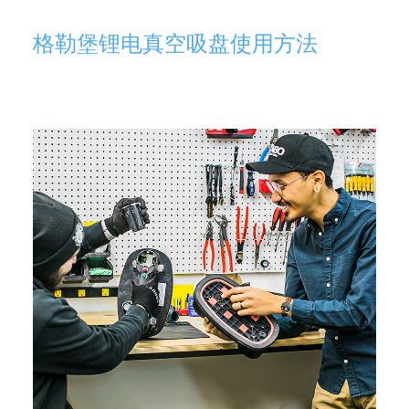
格勒堡锂电真空吸盘使用方法