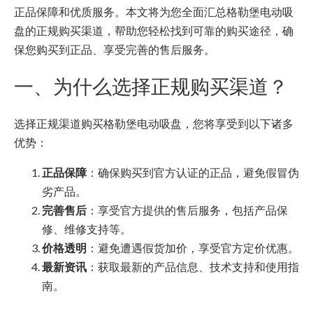
正品保障和优质服务。本文将为您全面汇总格勒堡电动吸
盘的正规购买渠道，帮助您轻松找到可靠的购买途径，确
保您购买到正品、享受完善的售后服务。
一、为什么选择正规购买渠道？
选择正规渠道购买格勒堡电动吸盘，您将享受到以下诸多
优势：
正品保障
：确保购买到官方认证的正品，避免假冒伪
劣产品。
完善售后
：享受官方提供的售后服务，包括产品保
修、维修支持等。
价格透明
：避免遭遇假货加价，享受官方定价优惠。
最新资讯
：获取最新的产品信息、技术支持和使用指
南。