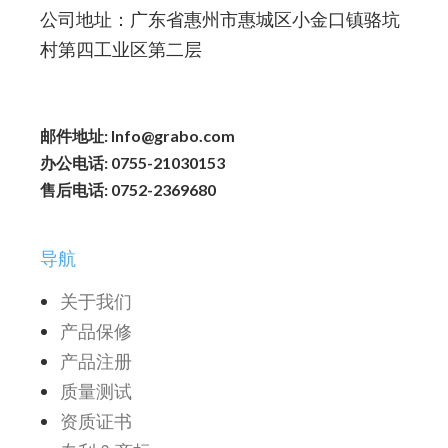
公司地址：广东省惠州市惠城区小金口镇骆坑
村第四工业区第二层
邮件地址: Info@grabo.com
办公电话: 0755-21030153
售后电话: 0752-2369680
导航
关于我们
产品保修
产品注册
质量测试
资质证书