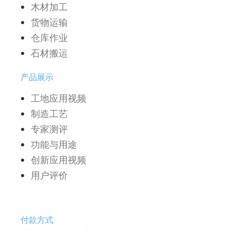
木材加工
货物运输
仓库作业
石材搬运
产品展示
工地应用视频
制造工艺
专家测评
功能与用途
创新应用视频
用户评价
付款方式