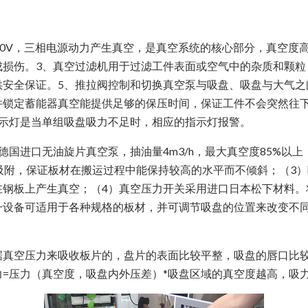
V，三相电源动力产生真空，是真空系统的核心部分，真空度高
损伤。3、真空过滤机用于过滤工件表面或空气中的杂质和颗粒
安全保证。5、推拉阀控制和切换真空泵与吸盘、吸盘与大气之
并锁定蓄能器真空能提供足够的保压时间，保证工件不会突然往下
指示灯是当单组吸盘吸力不足时，相应的指示灯报警。
进口无油旋片真空泵，抽油量4m3/h，最大真空度85%以
吸附，保证板材在搬运过程中能保持较高的水平而不倾斜；（3）
钢板上产生真空；（4）真空压力开关采用进口日本松下材料。将
一设备可适用于各种规格的板材，并可调节吸盘的位置来改变不同
空压力来吸收板片的，盘片的表面比较平整，吸盘的唇口比较
=压力（真空度，吸盘内外压差）*吸盘区域的真空度越高，吸