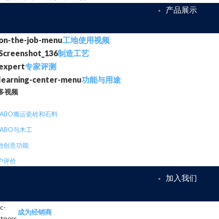
产品展示
工地使用视频
制造工艺
专家评测
功能与用途
多视频
RABO搬运瓷砖和石料
RABO与木工
他创意功能
户评价
加入我们
成为经销商