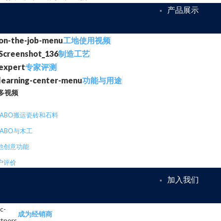
产品展示
工地使用视频
制造工艺
专家评测
功能与用途
多视频
RABO搬运瓷砖和石料
RABO与木工
他创意功能
户评价
加入我们
成为经销商