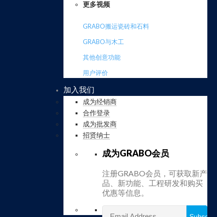
更多视频
GRABO搬运瓷砖和石料
GRABO与木工
其他创意功能
用户评价
加入我们
成为经销商
合作登录
成为批发商
招贤纳士
成为GRABO会员
注册GRABO会员，可获取新产
品、新功能、工程研发和购买
优惠等信息。