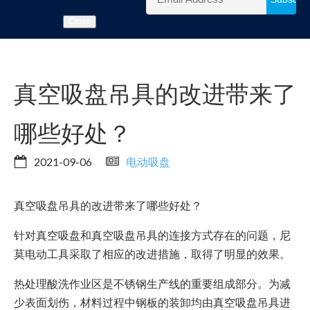
Close
真空吸盘吊具的改进带来了
哪些好处？
2021-09-06
电动吸盘
真空吸盘吊具的改进带来了哪些好处？
针对真空吸盘和真空吸盘吊具的连接方式存在的问题，尼
莫电动工具采取了相应的改进措施，取得了明显的效果。
热处理酸洗作业区是不锈钢生产线的重要组成部分。为减
少表面划伤，材料过程中钢板的装卸均由真空吸盘吊具进