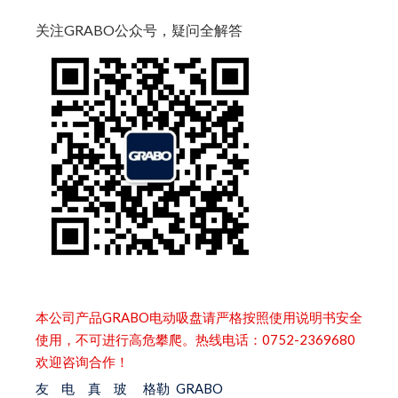
关注GRABO公众号，疑问全解答
本公司产品GRABO电动吸盘请严格按照使用说明书安全
使用，不可进行高危攀爬。热线电话：0752-2369680
欢迎咨询合作！
友
电
真
玻
格勒
GRABO