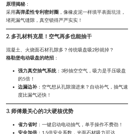
原理揭秘
：
采用
高弹柔性专利密封圈
，像橡皮泥一样填平表面坑洼，
堵死漏气缝隙，真空锁得严严实实！
2. 多孔材料克星！空气再多也能抽干
混凝土、火烧面石材孔隙多？传统吸盘吸2秒就掉？
格勒堡电动吸盘的绝招
：
强力真空抽气系统
：3秒抽空空气，吸力是手压吸盘
的5倍！
边漏边补
：空气想从孔隙溜进来？自动补气，抽气速
度比漏气还快！
3. 师傅最关心的3大硬核优势
省力省时
：一键启动电动抽气，单手操作不费劲！
安全加倍
：1.5倍安全系数，光面石材吸力可达