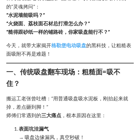
的“灵魂拷问”：
“水泥墙能吸吗？”
“火烧面、荔枝面石材总打滑怎么办？”
“糙得跟砂纸一样的铺路砖，你家吸盘能行不？”
今天，就带大家揭开
格勒堡电动吸盘
的黑科技，让粗糙表
面吸附不再是难题！
一、传统吸盘翻车现场：粗糙面=吸不
住？
搬运工老张曾吐槽：“用普通吸盘吸水泥板，刚抬起来就
掉，差点砸到脚！”
师傅们常遇到的
三大痛点
，根本原因在这里：
表面坑洼漏气
→ 吸盘边缘漏风，真空秒破！