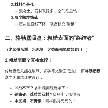
材料全是孔
→ 混凝土、石材孔隙多，空气往里钻！
灰尘颗粒捣乱
→ 密封性直线下降，吸盘秒变“滑板”！
二、格勒堡吸盘：粗糙表面的“终结者”
（老师傅亲测：水泥墙、火烧面都能稳如泰山！）
1. 粗糙表面？直接拿捏！
传统吸盘只能在玻璃、瓷砖等光滑面“逞能”，而
格勒堡吸
盘
专为粗糙建材设计：
凹凸不平？
各种糙面统统拿下！
铺路砖、荔枝面石材
？吸得牢，搬得稳！
水泥墙、石膏板
？照样贴得死死的！