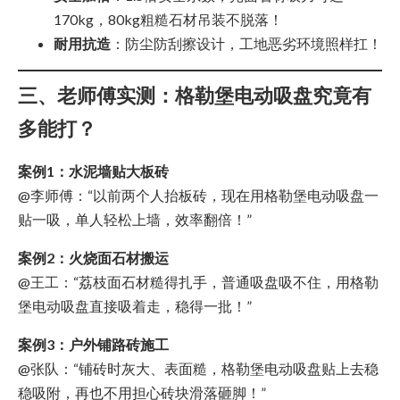
170kg，80kg粗糙石材吊装不脱落！
耐用抗造
：防尘防刮擦设计，工地恶劣环境照样扛！
三、老师傅实测：格勒堡电动吸盘究竟有
多能打？
案例1：水泥墙贴大板砖
@李师傅：“以前两个人抬板砖，现在用格勒堡电动吸盘一
贴一吸，单人轻松上墙，效率翻倍！”
案例2：火烧面石材搬运
@王工：“荔枝面石材糙得扎手，普通吸盘吸不住，用格勒
堡电动吸盘直接吸着走，稳得一批！”
案例3：户外铺路砖施工
@张队：“铺砖时灰大、表面糙，格勒堡电动吸盘贴上去稳
稳吸附，再也不用担心砖块滑落砸脚！”