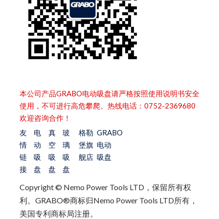
本公司产品GRABO电动吸盘请严格按照使用说明书安全
使用，不可进行高危攀爬。热线电话：0752-2369680
欢迎咨询合作！
友
电
真
玻
格勒
GRABO
情
动
空
璃
堡旗
电动
链
吸
吸
吸
舰店
吸盘
接
盘
盘
盘
Copyright © Nemo Power Tools LTD，保留所有权
利。
GRABO®商标归Nemo Power Tools LTD所有，
美国专利商标局注册。