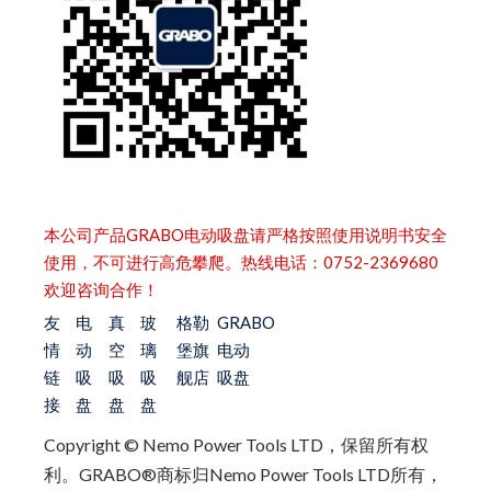
本公司产品GRABO电动吸盘请严格按照使用说明书安全
使用，不可进行高危攀爬。热线电话：0752-2369680
欢迎咨询合作！
友
电
真
玻
格勒
GRABO
情
动
空
璃
堡旗
电动
链
吸
吸
吸
舰店
吸盘
接
盘
盘
盘
Copyright © Nemo Power Tools LTD，保留所有权
利。
GRABO®商标归Nemo Power Tools LTD所有，