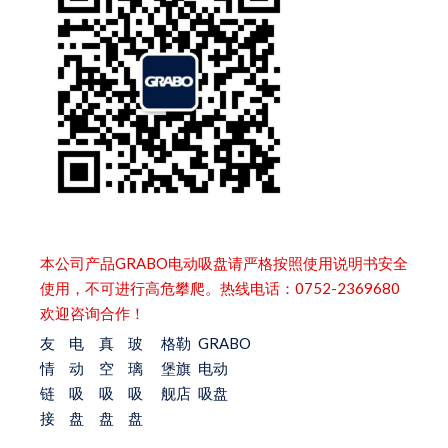
本公司产品GRABO电动吸盘请严格按照使用说明书安全
使用，不可进行高危攀爬。热线电话：0752-2369680
欢迎咨询合作！
友
电
真
玻
格勒
GRABO
情
动
空
璃
堡旗
电动
链
吸
吸
吸
舰店
吸盘
接
盘
盘
盘