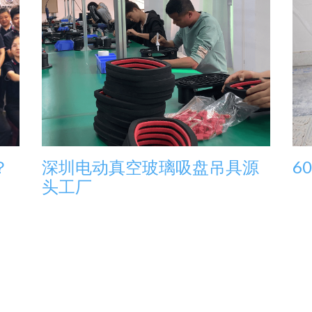
？
深圳电动真空玻璃吸盘吊具源
6
头工厂