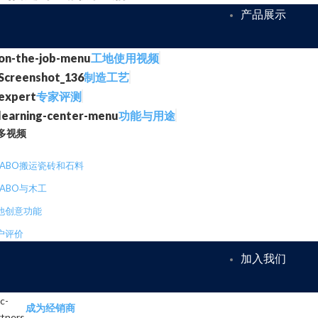
产品展示
工地使用视频
制造工艺
专家评测
功能与用途
多视频
RABO搬运瓷砖和石料
RABO与木工
他创意功能
户评价
加入我们
成为经销商