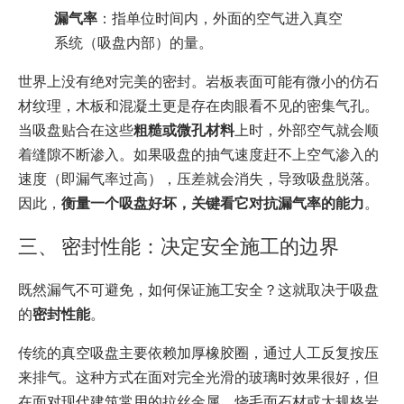
漏气率
：指单位时间内，外面的空气进入真空
系统（吸盘内部）的量。
世界上没有绝对完美的密封。岩板表面可能有微小的仿石
材纹理，木板和混凝土更是存在肉眼看不见的密集气孔。
当吸盘贴合在这些
粗糙或微孔材料
上时，外部空气就会顺
着缝隙不断渗入。如果吸盘的抽气速度赶不上空气渗入的
速度（即漏气率过高），压差就会消失，导致吸盘脱落。
因此，
衡量一个吸盘好坏，关键看它对抗漏气率的能力
。
三、 密封性能：决定安全施工的边界
既然漏气不可避免，如何保证施工安全？这就取决于吸盘
的
密封性能
。
传统的真空吸盘主要依赖加厚橡胶圈，通过人工反复按压
来排气。这种方式在面对完全光滑的玻璃时效果很好，但
在面对现代建筑常用的拉丝金属、烧毛面石材或大规格岩