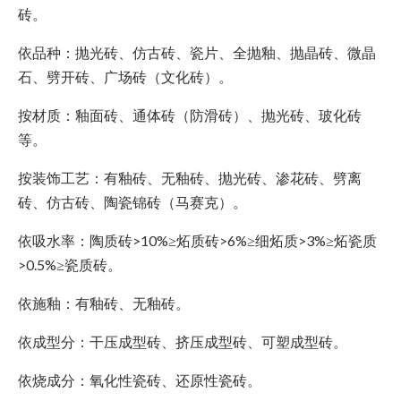
砖。
依品种：抛光砖、仿古砖、瓷片、全抛釉、抛晶砖、微晶
石、劈开砖、广场砖（文化砖）。
按材质：釉面砖、通体砖（防滑砖）、抛光砖、玻化砖
等。
按装饰工艺：有釉砖、无釉砖、抛光砖、渗花砖、劈离
砖、仿古砖、陶瓷锦砖（马赛克）。
依吸水率：陶质砖>10%≥炻质砖>6%≥细炻质>3%≥炻瓷质
>0.5%≥瓷质砖。
依施釉：有釉砖、无釉砖。
依成型分：干压成型砖、挤压成型砖、可塑成型砖。
依烧成分：氧化性瓷砖、还原性瓷砖。