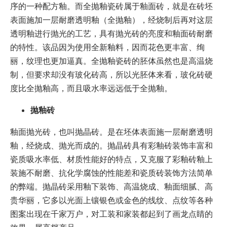
序的一种配方釉。而全抛釉瓷砖属于釉面砖，就是在砖坯
表面施加一层耐磨透明釉（全抛釉），经烧制后再对这层
透明釉进行抛光的工艺，具有抛光砖的亮度和釉面砖耐磨
的特性。该品因为使用全新釉料，因而花色更丰富、绚
丽，纹理也更加逼真。全抛釉瓷砖的胚体虽然也是高温烧
制，但要求却没有玻化砖高，所以光胚体来看，玻化砖硬
度比全抛釉高，而且吸水率远远低于全抛釉。
抛釉砖
釉面抛光砖，也叫抛晶砖。是在坯体表面施一层耐磨透明
釉，经烧成、抛光而成的。抛晶砖具有彩釉砖装饰丰富和
瓷质吸水率低、材质性能好的特点，又克服了彩釉砖釉上
装施不耐磨、抗化学腐蚀的性能差和瓷质砖装饰方法简单
的弊端。抛晶砖采用釉下装饰、高温烧成、釉面细腻、高
贵华丽，它多以光面上镶银色或金色的线纹、点纹等各种
图案出现在千家万户，对工装和家装都起到了画龙点睛的