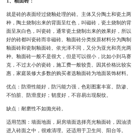
1、釉面砖：
就是砖的表面经过烧釉处理的砖。主体又分陶土和瓷土两
种，陶土烧制出来的背面呈红色，叫磁砖，瓷土烧制的背
面呈灰白色，叫瓷砖，通常瓷土烧制出来的效果好，所以
好的砖都叫瓷砖而非磁砖。釉面砖分类按原材料分为陶制
釉面砖和瓷制釉面砖。依光泽不同，又分为亚光和亮光两
种。釉面砖一般不是很大，但是可以很小，比如小到马赛
克，不过太小的瓷砖，施工费一般较贵。因其价格比较实
惠，家庭装修大多数的购买者选釉面砖为地面装饰材料。
优点：防滑性能好，防污能力强，色彩图案丰富。防渗、
不怕脏、防滑度好；韧度好，不容易出现裂纹。
缺点：耐磨性不如抛光砖。
适用范围：墙面地面，厨房墙面选择亮光釉面砖，因油渍
进入砖面之中，很难清理。还适用于卫生间、阳台等。