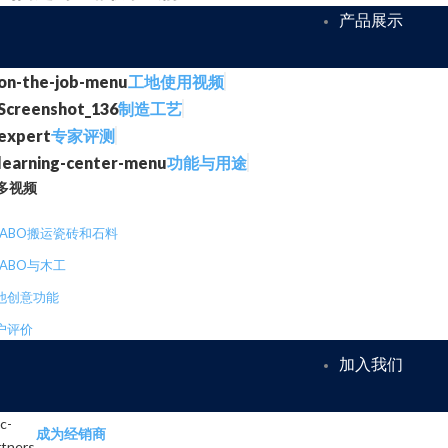
产品展示
工地使用视频
制造工艺
专家评测
功能与用途
多视频
RABO搬运瓷砖和石料
RABO与木工
他创意功能
户评价
加入我们
成为经销商