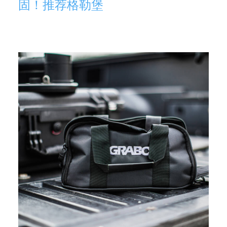
固！推荐格勒堡