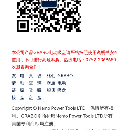
本公司产品GRABO电动吸盘请严格按照使用说明书安全
使用，不可进行高危攀爬。热线电话：0752-2369680
欢迎咨询合作！
友
电
真
玻
格勒
GRABO
情
动
空
璃
堡旗
电动
链
吸
吸
吸
舰店
吸盘
接
盘
盘
盘
Copyright © Nemo Power Tools LTD，保留所有权
利。
GRABO®商标归Nemo Power Tools LTD所有，
美国专利商标局注册。