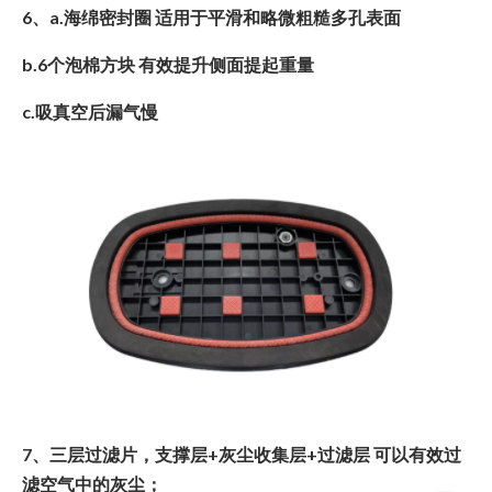
6、a.海绵密封圈 适用于平滑和略微粗糙多孔表面
b.6个泡棉方块 有效提升侧面提起重量
c.吸真空后漏气慢
7、三层过滤片，支撑层+灰尘收集层+过滤层 可以有效过
滤空气中的灰尘；