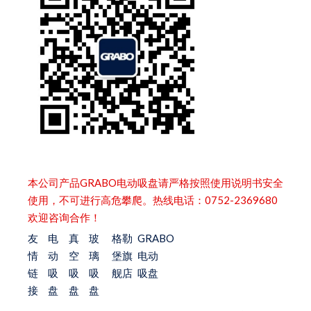
本公司产品GRABO电动吸盘请严格按照使用说明书安全
使用，不可进行高危攀爬。热线电话：0752-2369680
欢迎咨询合作！
友
电
真
玻
格勒
GRABO
情
动
空
璃
堡旗
电动
链
吸
吸
吸
舰店
吸盘
接
盘
盘
盘