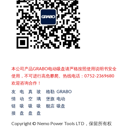
本公司产品GRABO电动吸盘请严格按照使用说明书安全
使用，不可进行高危攀爬。热线电话：0752-2369680
欢迎咨询合作！
友
电
真
玻
格勒
GRABO
情
动
空
璃
堡旗
电动
链
吸
吸
吸
舰店
吸盘
接
盘
盘
盘
Copyright © Nemo Power Tools LTD，保留所有权