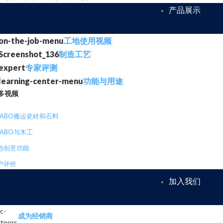
产品展示
工地使用视频
制造工艺
专家评测
功能与用途
多视频
RABO搬运瓷砖和石料
RABO与木工
他创意功能
户评价
加入我们
成为经销商