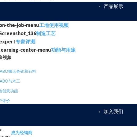
产品展示
工地使用视频
制造工艺
专家评测
功能与用途
多视频
RABO搬运瓷砖和石料
RABO与木工
他创意功能
户评价
加入我们
成为经销商