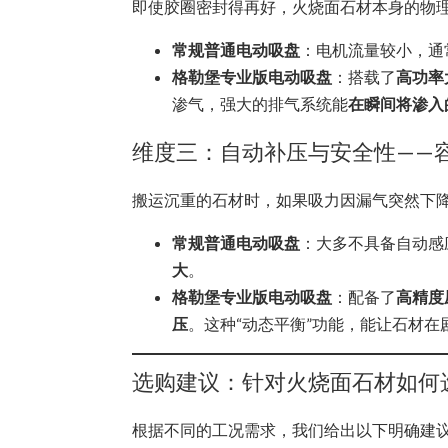
即使胶圈密封得再好，火烧面石材本身的物
常规普通电动吸盘
：电机流量较小，通
格勒堡专业版电动吸盘
：搭载了
高功率
渗气，强大的排气系统能
在瞬间将渗入
维度三：自动补压与安全性——
搬运沉重的石材时，如果吸力因漏气突然下
常规普通电动吸盘
：大多不具备自动感
大
。
格勒堡专业版电动吸盘
：配备了
高精度
压
。这种“动态平衡”功能，能让石材在
选购建议：针对火烧面石材如何
根据不同的工况需求，我们给出以下明确建