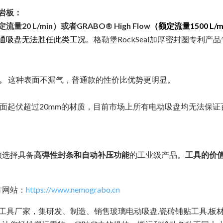
岩板：
 L/min）或者GRABO® High Flow
（额定流量1500 L/m
通吸盘无法胜任此类工况。
格勒堡RockSeal加厚密封圈专利
。
这种表面不漏气，普通款的性价比优势更明显。
面起伏超过20mm的材质，目前市场上所有电动吸盘均无法保
须选择具备
高弹性封条和自动补压功能
的工业级产品。
工具的价
方网站：
https://www.nemograbo.cn
运工具厂家，集研发、制造、销售玻璃电动吸盘,瓷砖铺贴工具,板