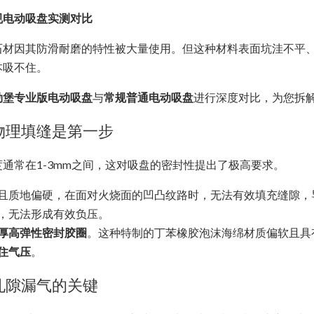
规电动吸盘实测对比
材因其防滑耐磨的特性被大量使用。但这种材料表面坑洼不平、
本吸不住。
勒堡专业版电动吸盘
与
常规普通电动吸盘
进行深度对比，为您拆
物理填缝是第一步
通常在1-3mm之间，这对吸盘的密封性提出了极高要求。
且质地偏硬，在面对火烧面的凹凸纹路时，无法有效填充缝隙，
，无法形成有效负压。
厚高弹性密封胶圈
。这种特制的丁苯橡胶泡沫海绵材质偏软且具
住气压
。
孔隙漏气的关键