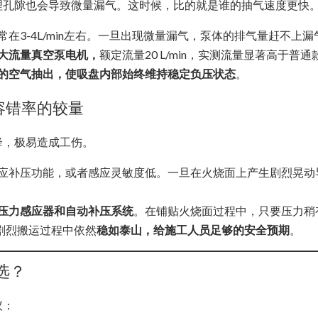
理孔隙也会导致微量漏气。这时候，比的就是谁的抽气速度更快
常在3-4L/min左右。一旦出现微量漏气，泵体的排气量赶不上
大流量真空泵电机，
额定流量20 L/min，实测流量显著高于普
的空气抽出，使吸盘内部始终维持稳定负压状态
。
容错率的较量
降，极易造成工伤。
应补压功能，或者感应灵敏度低。一旦在火烧面上产生剧烈晃动
压力感应器和自动补压系统
。在铺贴火烧面过程中，只要压力稍
剧烈搬运过程中依然
稳如泰山，给施工人员足够的安全预期
。
选？
议：