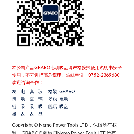
本公司产品GRABO电动吸盘请严格按照使用说明书安全
使用，不可进行高危攀爬。热线电话：0752-2369680
欢迎咨询合作！
友
电
真
玻
格勒
GRABO
情
动
空
璃
堡旗
电动
链
吸
吸
吸
舰店
吸盘
接
盘
盘
盘
Copyright © Nemo Power Tools LTD，保留所有权
利。
GRABO®商标归Nemo Power Tools LTD所有，