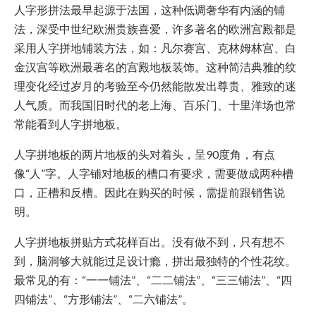
人字形拼法最早起源于法国，这种低调奢华有内涵的铺
法，深受中世纪欧洲贵族喜爱，许多著名的欧洲宫殿都是
采用人字拼地铺装方法，如：凡尔赛宫、克林姆林宫、白
金汉宫等欧洲最著名的宫殿地板装饰。这种简洁典雅的纹
理变化经过岁月的考验至今仍然能散发出尊贵、雅致的迷
人气质。而我国旧时代的老上海、百乐门、十里洋场也常
常能看到人字拼地板。
人字拼地板的两片地板的头对着头，呈90度角，有点
像“人”字。人字铺对地板的槽口有要求，需要做成两种槽
口，正槽和反槽。因此在购买的时候，需提前跟销售说
明。
人字拼地板拼贴方式花样百出。没有做不到，只有想不
到，脑洞够大就能过足设计瘾，拼出最独特的个性花纹。
最常见的有：“一一铺法”、“二二铺法”、“三三铺法”、“四
四铺法”、“方形铺法”、“二六铺法”。