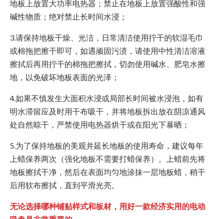
地板上放置大功率电热器；禁止在地板上放置强酸性和强
碱性物质；绝对禁止长时间水浸；
3.请保持地板干燥、光洁，日常清洁使用拧干的软湿毛巾
或棉拖把擦干即可，如遇顽固污渍，请使用中性清洁溶液
擦拭后再用拧干的棉拖把擦拭，切勿使用碱水、肥皂水擦
地，以免破坏地板表面的光泽；
4.如果不慎发生大面积水浸或局部长时间被水浸泡，如有
明水滞留应及时用干布吸干，并将地板拆出放在阴凉通风
处自然晾干，严禁使用电热器烘干或在阳光下暴晒；
5.为了保持地板的美观并延长地板的使用寿命，建议每年
上蜡保养两次（强化地板不需要打蜡保养）。上蜡前先将
地板擦拭干净，然后在表面均匀地涂抹一层地板蜡，稍干
后用软布擦拭，直到平滑光亮。
无论选择哪种铺贴样式和板材，用好一款经济实用的电动