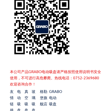
本公司产品GRABO电动吸盘请严格按照使用说明书安全
使用，不可进行高危攀爬。热线电话：0752-2369680
欢迎咨询合作！
友
电
真
玻
格勒
GRABO
情
动
空
璃
堡旗
电动
链
吸
吸
吸
舰店
吸盘
接
盘
盘
盘