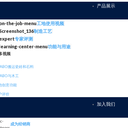
产品展示
工地使用视频
制造工艺
专家评测
功能与用途
多视频
RABO搬运瓷砖和石料
RABO与木工
他创意功能
户评价
加入我们
成为经销商