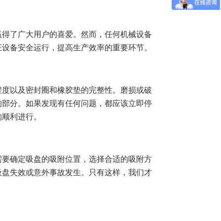
赢得了广大用户的喜爱。然而，任何机械设备
证设备安全运行，提高生产效率的重要环节。
程度以及密封圈和橡胶垫的完整性。磨损或破
的部分。如果发现有任何问题，都应该立即停
的顺利进行。
需要确定吸盘的吸附位置，选择合适的吸附方
吸盘失效或意外事故发生。只有这样，我们才