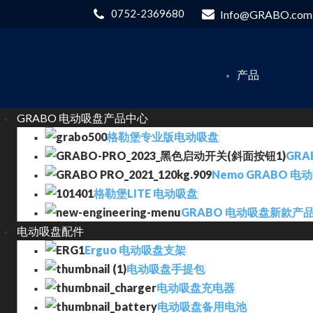
0752-2369680
Info@GRABO.com
产品
GRABO 电动吸盘产品中心
格勒堡专业版电动吸盘
GRA
Nemo GRABO 电
格勒堡LITE 电动吸盘
GRABO 电动吸盘新款产
电动吸盘配件
Erguo 电动吸盘支架
电动吸盘手提包
电动吸盘充电器
电动吸盘备用电池