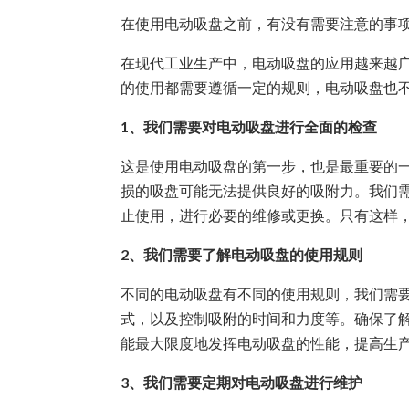
在使用电动吸盘之前，有没有需要注意的事项
在现代工业生产中，电动吸盘的应用越来越
的使用都需要遵循一定的规则，电动吸盘也
1、我们需要对电动吸盘进行全面的检查
这是使用电动吸盘的第一步，也是最重要的
损的吸盘可能无法提供良好的吸附力。我们
止使用，进行必要的维修或更换。只有这样
2、我们需要了解电动吸盘的使用规则
不同的电动吸盘有不同的使用规则，我们需
式，以及控制吸附的时间和力度等。确保了
能最大限度地发挥电动吸盘的性能，提高生
3、我们需要定期对电动吸盘进行维护