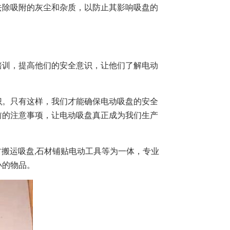
去除吸附的灰尘和杂质，以防止其影响吸盘的
培训，提高他们的安全意识，让他们了解电动
识。只有这样，我们才能确保电动吸盘的安全
前的注意事项，让电动吸盘真正成为我们生产
材搬运吸盘,石材铺贴电动工具等为一体，专业
小的物品。