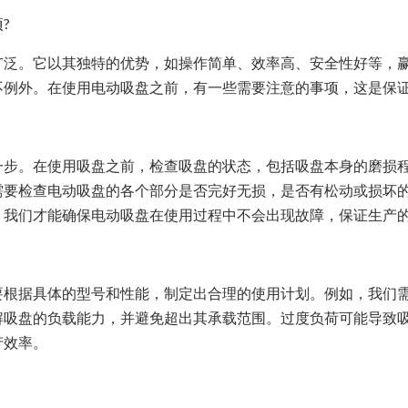
?
广泛。它以其独特的优势，如操作简单、效率高、安全性好等，
不例外。在使用电动吸盘之前，有一些需要注意的事项，这是保
一步。在使用吸盘之前，检查吸盘的状态，包括吸盘本身的磨损
需要检查电动吸盘的各个部分是否完好无损，是否有松动或损坏
，我们才能确保电动吸盘在使用过程中不会出现故障，保证生产
要根据具体的型号和性能，制定出合理的使用计划。例如，我们
解吸盘的负载能力，并避免超出其承载范围。过度负荷可能导致
产效率。