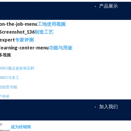
产品展示
工地使用视频
制造工艺
专家评测
功能与用途
多视频
RABO搬运瓷砖和石料
RABO与木工
他创意功能
户评价
加入我们
成为经销商