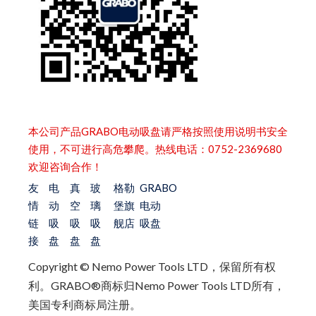
本公司产品GRABO电动吸盘请严格按照使用说明书安全
使用，不可进行高危攀爬。热线电话：0752-2369680
欢迎咨询合作！
友
电
真
玻
格勒
GRABO
情
动
空
璃
堡旗
电动
链
吸
吸
吸
舰店
吸盘
接
盘
盘
盘
Copyright © Nemo Power Tools LTD，保留所有权
利。
GRABO®商标归Nemo Power Tools LTD所有，
美国专利商标局注册。