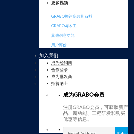
更多视频
GRABO搬运瓷砖和石料
GRABO与木工
其他创意功能
用户评价
加入我们
成为经销商
合作登录
成为批发商
招贤纳士
成为GRABO会员
注册GRABO会员，可获取新产
品、新功能、工程研发和购买
优惠等信息。