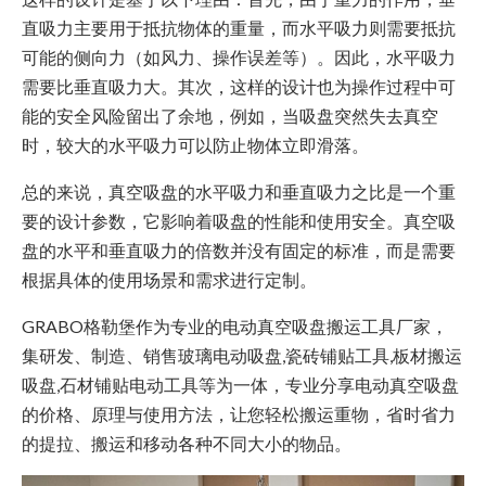
直吸力主要用于抵抗物体的重量，而水平吸力则需要抵抗
可能的侧向力（如风力、操作误差等）。因此，水平吸力
需要比垂直吸力大。其次，这样的设计也为操作过程中可
能的安全风险留出了余地，例如，当吸盘突然失去真空
时，较大的水平吸力可以防止物体立即滑落。
总的来说，真空吸盘的水平吸力和垂直吸力之比是一个重
要的设计参数，它影响着吸盘的性能和使用安全。真空吸
盘的水平和垂直吸力的倍数并没有固定的标准，而是需要
根据具体的使用场景和需求进行定制。
GRABO格勒堡作为专业的电动真空吸盘搬运工具厂家，
集研发、制造、销售玻璃电动吸盘,瓷砖铺贴工具,板材搬运
吸盘,石材铺贴电动工具等为一体，专业分享电动真空吸盘
的价格、原理与使用方法，让您轻松搬运重物，省时省力
的提拉、搬运和移动各种不同大小的物品。