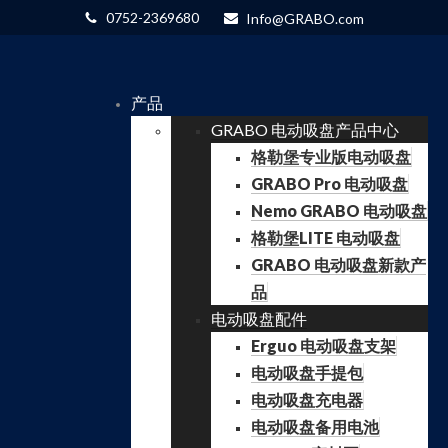
0752-2369680
Info@GRABO.com
产品
GRABO 电动吸盘产品中心
格勒堡专业版电动吸盘
GRABO Pro 电动吸盘
Nemo GRABO 电动吸盘
格勒堡LITE 电动吸盘
GRABO 电动吸盘新款产
品
电动吸盘配件
Erguo 电动吸盘支架
电动吸盘手提包
电动吸盘充电器
电动吸盘备用电池