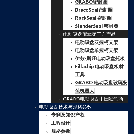
GRABO密封圈
BraceSeal密封圈
RockSeal 密封圈
SlenderSeal 密封圈
电动吸盘配套第三方产品
电动吸盘双握柄支架
电动吸盘单握柄支架
伊兹·斯旺电动吸盘托板
Fillachip 电动吸盘板材
工具
GRABO 电动吸盘玻璃安
装机器人
GRABO电动吸盘中国经销商
电动吸盘技术与规格参数
专利及知识产权
工程设计
规格参数