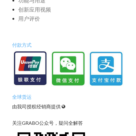
功能与用途
创新应用视频
用户评价
付款方式
全球货运
由我司授权经销商提供
关注GRABO公众号，疑问全解答