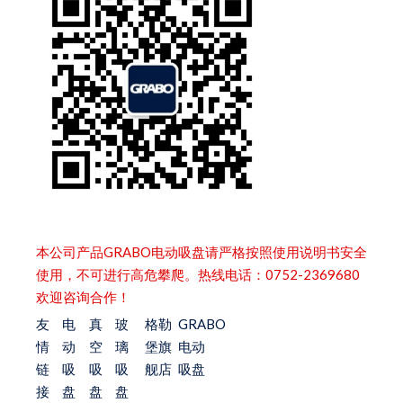
本公司产品GRABO电动吸盘请严格按照使用说明书安全
使用，不可进行高危攀爬。热线电话：0752-2369680
欢迎咨询合作！
友
电
真
玻
格勒
GRABO
情
动
空
璃
堡旗
电动
链
吸
吸
吸
舰店
吸盘
接
盘
盘
盘