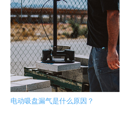
电动吸盘漏气是什么原因？