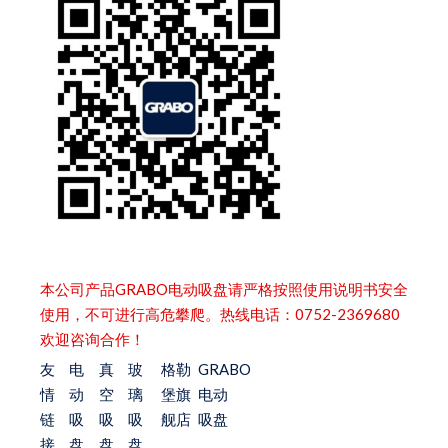
本公司产品GRABO电动吸盘请严格按照使用说明书安全
使用，不可进行高危攀爬。热线电话：0752-2369680
欢迎咨询合作！
友
电
真
玻
格勒
GRABO
情
动
空
璃
堡旗
电动
链
吸
吸
吸
舰店
吸盘
接
盘
盘
盘