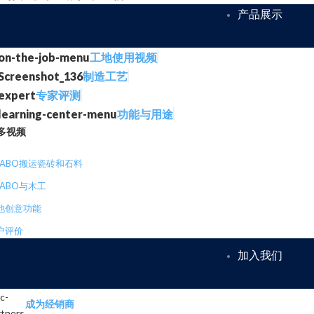
产品展示
工地使用视频
制造工艺
专家评测
功能与用途
多视频
RABO搬运瓷砖和石料
RABO与木工
他创意功能
户评价
加入我们
成为经销商