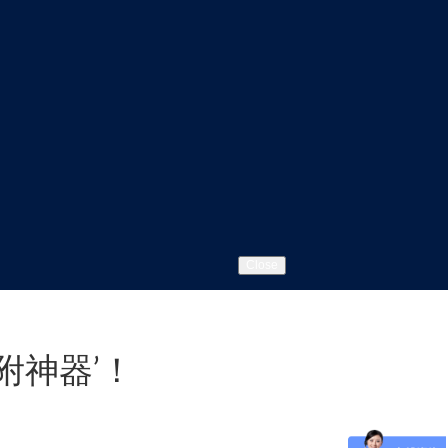
Close
附神器’！