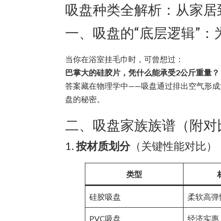
吸盘种类全解析：从家居
一、吸盘的“底层逻辑”
当你在浴室挂毛巾时，可曾想过：
巴掌大的硅胶片，凭什么能承受2公斤重量？
答案藏在物理学中——吸盘通过排出空气形
盘的秘密。
二、吸盘家族族谱（附对
1.
按材质划分
（关键性能对比）
类型
硅胶吸盘
柔软高弹
PVC吸盘
经济实惠