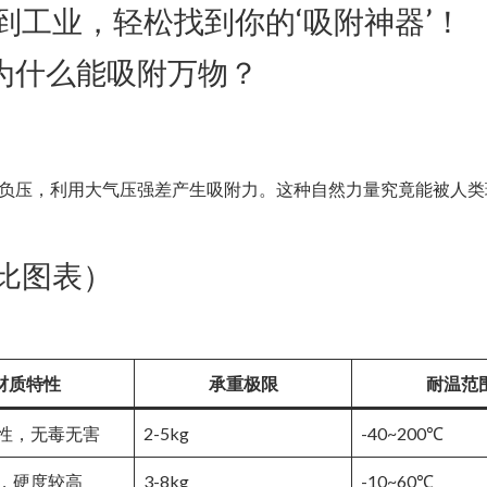
到工业，轻松找到你的‘吸附神器’！
：为什么能吸附万物？
成负压，利用大气压强差产生吸附力。这种自然力量究竟能被人类
比图表）
材质特性
承重极限
耐温范
性，无毒无害
2-5kg
-40~200℃
，硬度较高
3-8kg
-10~60℃