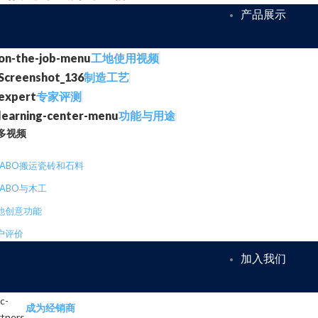
产品展示
工地使用视频
制造工艺
专家评测
功能与用途
多视频
RABO搬运瓷砖和石料
RABO与木工
他创意功能
户评价
加入我们
成为经销商