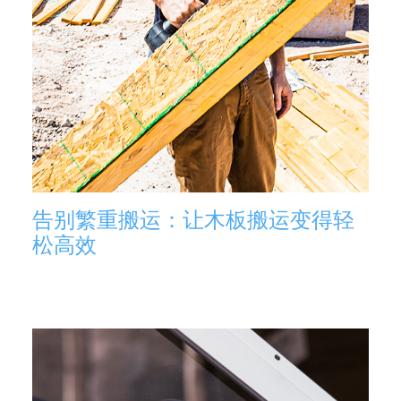
告别繁重搬运：让木板搬运变得轻
松高效