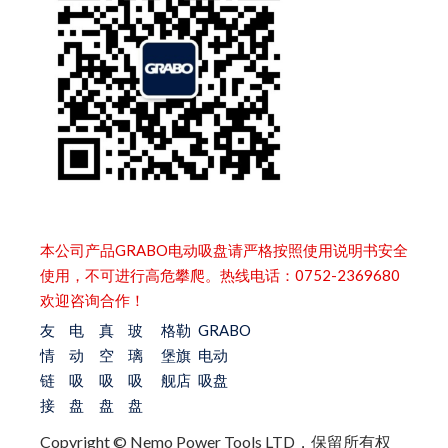
本公司产品GRABO电动吸盘请严格按照使用说明书安全
使用，不可进行高危攀爬。热线电话：0752-2369680
欢迎咨询合作！
友
电
真
玻
格勒
GRABO
情
动
空
璃
堡旗
电动
链
吸
吸
吸
舰店
吸盘
接
盘
盘
盘
Copyright © Nemo Power Tools LTD，保留所有权