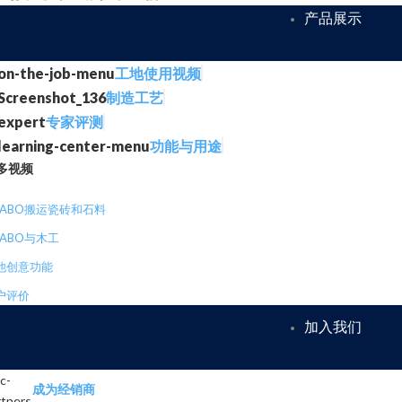
产品展示
工地使用视频
制造工艺
专家评测
功能与用途
多视频
RABO搬运瓷砖和石料
RABO与木工
他创意功能
户评价
加入我们
成为经销商