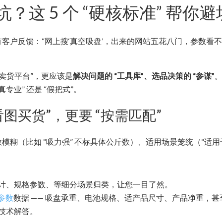
这 5 个 “硬核标准” 帮你避
客户反馈：“网上搜‘真空吸盘’，出来的网站五花八门，参数看
卖货平台”，更应该是
解决问题的 “工具库”、选品决策的 “参谋”
专业” 还是 “假把式”。
图买货”，更要 “按需匹配”
数模糊（比如 “吸力强” 不标具体公斤数）、适用场景笼统（“适
计、规格参数、等细分场景归类，让您一目了然。
参数
数据 —— 吸盘承重、电池规格、适产品尺寸、产品净重，甚至
技术解答。