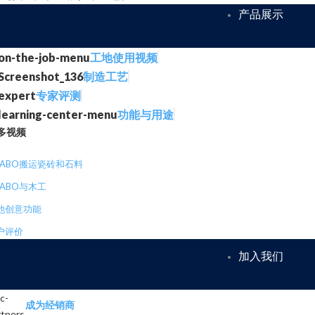
产品展示
工地使用视频
制造工艺
专家评测
功能与用途
多视频
RABO搬运瓷砖和石料
RABO与木工
他创意功能
户评价
加入我们
成为经销商